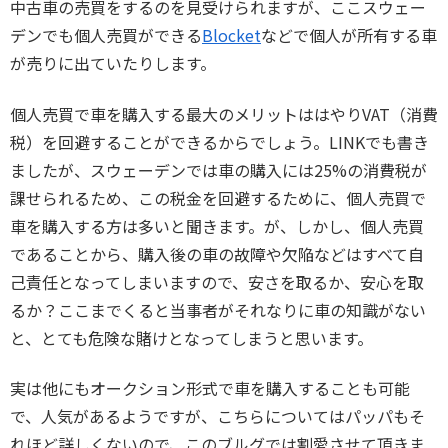
中古車の売買をするのを見受けられますが、ここスウェー
デンでも個人売買ができる
Blocket
などで個人が所有する車
が売りに出ていたりします。
個人売買で車を購入する最大のメリットははやりVAT（消費
税）を回避することができるからでしょう。LINKでも書き
ましたが、スウェーデンでは車の購入には25%の消費税が
課せられるため、この税金を回避するために、個人売買で
車を購入する方は多いと聞きます。が、しかし、個人売買
であることから、購入後の車の故障や欠陥などはすべて自
己責任となってしまいますので、安さを取るか、安心を取
るか？ここまでくると当事者がそれなりに車の知識がない
と、とても危険な賭けとなってしまうと思います。
実は他にもオークション形式で車を購入することも可能
で、人気があるようですが、こちらについてはパッパもそ
れほど詳しくないので、このブルグでは割愛させて頂きま