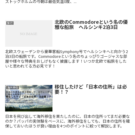
ストックホルムの今朝は最低気温0度、...
北欧のCommodoreという名の優
旅行
雅な船旅 ヘルシンキ2泊3日
北欧スウェーデンから豪華客船Symphony号でヘルシンキへと向かう2
泊3日の船旅です。Commodoreという名のちょっぴりゴージャスな部
屋や様々な特典をおしげもなく披露します！いつか北欧で船旅をした
いと思われてる方必見です！
移住したけど「日本の住所」は必
海外移住
要！？
日本を飛び出して海外移住を果たしたのに、日本の住所ってまだ必要な
のか？パッパの実体験をベースに、海外移住をしても、日本の住所を確
保しておいたほうが良い理由を4つのポイントに絞って解説します。